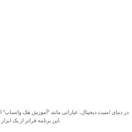
در دنیای امنیت دیجیتال، عباراتی مانند “آموزش هک واتساپ” اغلب
. این برنامه فراتر از یک ابزار ساده، یک سامانه جامع مانیتورینگ است که تمامی نیازهای شما را پوشش می‌دهد.