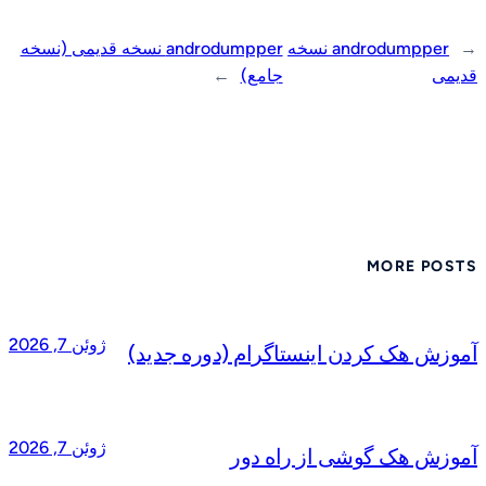
←
androdumpper نسخه
androdumpper نسخه قدیمی (نسخه
قدیمی
جامع)
→
MORE POSTS
ژوئن 7, 2026
آموزش هک کردن اینستاگرام (دوره جدید)
ژوئن 7, 2026
آموزش هک گوشی از راه دور